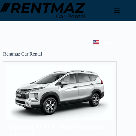
English
Rentmaz Car Rental
Xpander O SUV Mini Van Similar
SMCAR